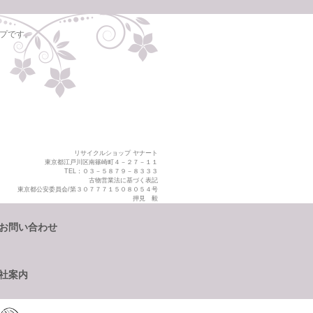
プです。
リサイクルショップ ヤナート
東京都江戸川区南篠崎町４－２７－１１
TEL：０３－５８７９－８３３３
古物営業法に基づく表記
東京都公安委員会/第３０７７７１５０８０５４号
押見 毅
お問い合わせ
社案内